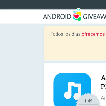
Todos los días
ofrecemos a
A
P
An
1.49