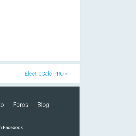
ElectroCalc PRO »
to
Foros
Blog
n Facebook