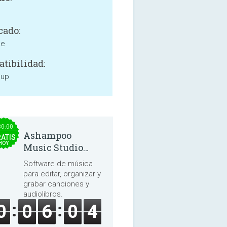
cado:
ne
tibilidad:
 up
30.00
Ashampoo
ATIS
HOY
Music Studio
2025
Software de música
para editar, organizar y
grabar canciones y
audiolibros.
0
0
6
0
3