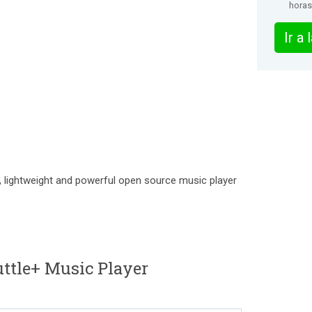
horas
Ir a
ve, lightweight and powerful open source music player
ttle+ Music Player