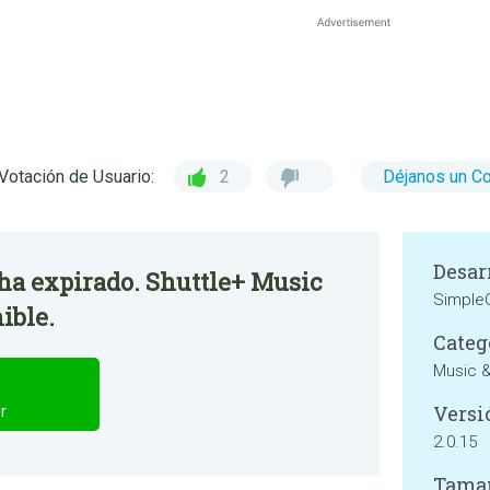
Votación de Usuario:
2
Déjanos un C
Desar
 ha expirado. Shuttle+ Music
SimpleC
ible.
Categ
Music &
Versi
r
2.0.15
Tama