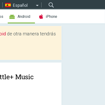
Español
os
Android
iPhone
oid
de otra manera tendrás
ttle+ Music