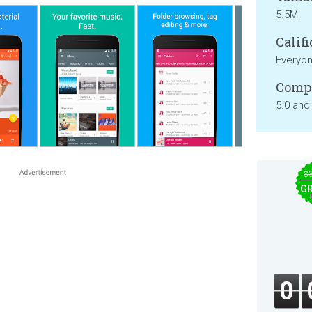
5.5M
Califi
Everyo
Compa
5.0 and
$
GR
0