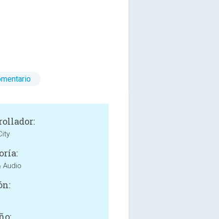
omentario
rollador:
ity
oría:
 Audio
ón:
ño: