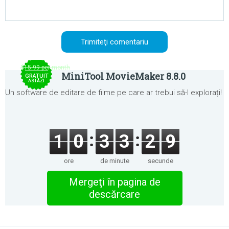
$15.99 per month
MiniTool MovieMaker 8.8.0
GRATUIT
ASTĂZI
Un software de editare de filme pe care ar trebui să-l explorați!
1
0
3
3
2
9
ore
de minute
secunde
Mergeţi în pagina de
descărcare