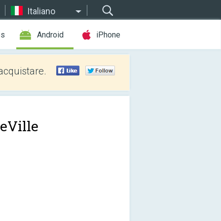
Italiano
es
Android
iPhone
acquistare.
eVille