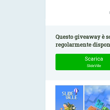
Questo giveaway è sc
regolarmente disponi
Scarica
SlideVille