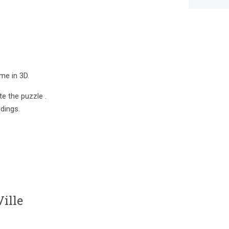
me in 3D.
e the puzzle .
dings.
ille