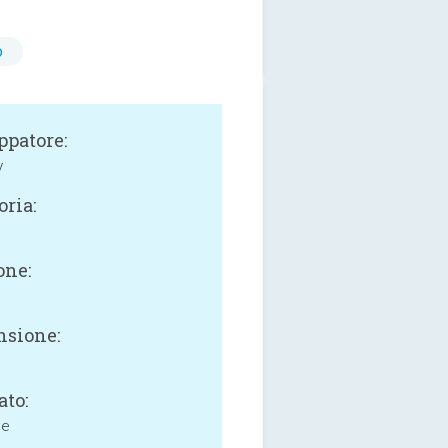
o
ppatore:
y
oria:
one:
sione:
ato:
ne