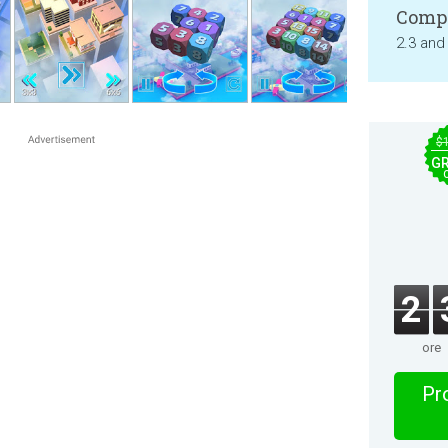
Compa
2.3 and
$
GR
2
ore
Pro