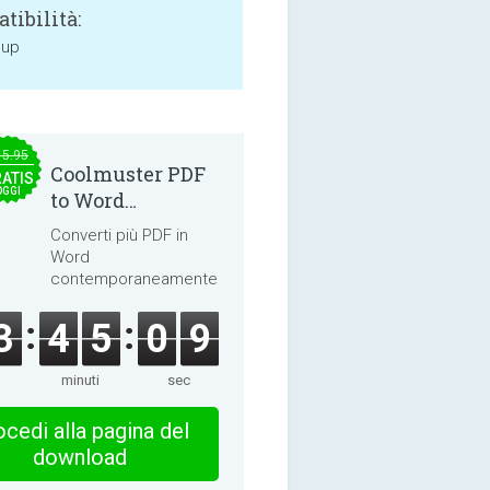
tibilità:
 up
15.95
Coolmuster PDF
ATIS
OGGI
to Word
Converter 2.3.3
Converti più PDF in
Word
contemporaneamente.
3
4
5
0
8
minuti
sec
cedi alla pagina del
download