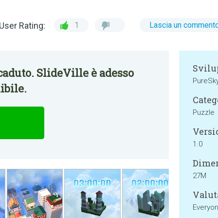
User Rating:
1
Lascia un comment
Svilu
aduto. SlideVille è adesso
PureSk
bile.
Categ
Puzzle
Versi
1.0
Dimen
27M
Valut
Everyo