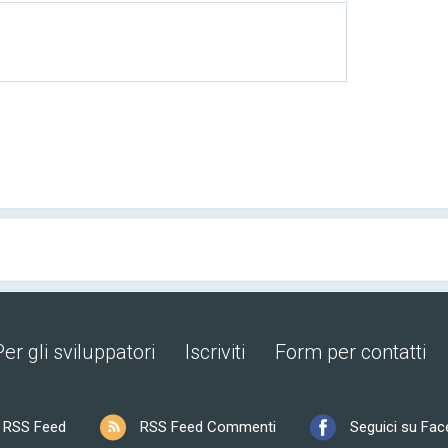
Per gli sviluppatori
Iscriviti
Form per contatti
RSS Feed
RSS Feed Commenti
Seguici su Fa