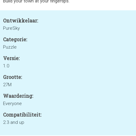
Build your town at your fingertips.
Ontwikkelaar:
PureSky
Categorie:
Puzzle
Versie:
1.0
Grootte:
27M
Waardering:
Everyone
Compatibiliteit:
2.3 and up