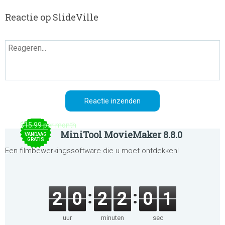
Reactie op SlideVille
$15.99 per month
MiniTool MovieMaker 8.8.0
VANDAAG
GRATIS
Een filmbewerkingssoftware die u moet ontdekken!
2
0
2
2
0
1
uur
minuten
sec