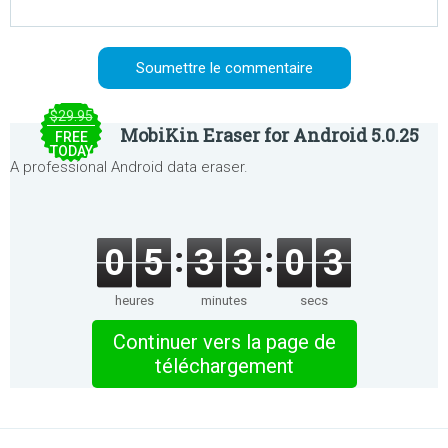
$29.95
MobiKin Eraser for Android 5.0.25
FREE
TODAY
A professional Android data eraser.
0
5
3
3
0
3
heures
minutes
secs
Continuer vers la page de
téléchargement