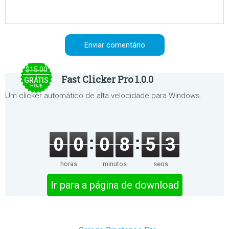
$15.00
Fast Clicker Pro 1.0.0
GRÁTIS
HOJE
Um clicker automático de alta velocidade para Windows.
0
0
0
8
5
3
horas
minutos
segs
Ir para a página de download