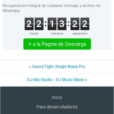
Recuperación integral de cualquier mensaje y archivo de
WhatsApp.
2
2
1
3
2
2
horas
minutos
segundos
Ir a la Pagina de Descarga
« Sword Fight: Knight Arena Pro
DJ Mix Studio - DJ Music Mixer »
Inicio
Para desarrolladores