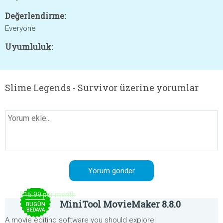
Değerlendirme:
Everyone
Uyumluluk:
Slime Legends - Survivor üzerine yorumlar
$15.99 per month
MiniTool MovieMaker 8.8.0
BUGÜN
BEDAVA
A movie editing software you should explore!