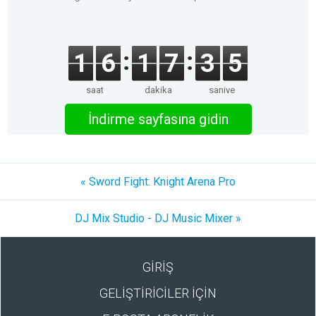
1
6
1
7
3
5
saat
dakika
saniye
İndirme sayfasına gidin
« Sword Fight: Knight Arena Pro
DJ Mix Studio - DJ Music Mixer »
GİRİŞ
GELİŞTİRİCİLER İÇİN