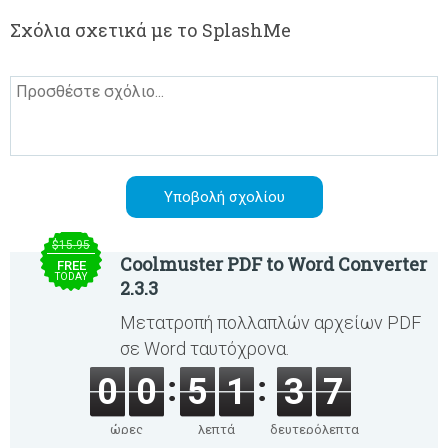
Σχόλια σχετικά με το SplashMe
$15.95
Coolmuster PDF to Word Converter
FREE
TODAY
2.3.3
Μετατροπή πολλαπλών αρχείων PDF
σε Word ταυτόχρονα.
0
0
5
1
3
7
ώρες
λεπτά
δευτερόλεπτα