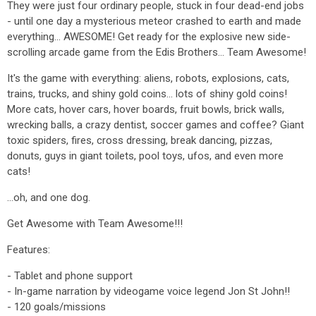
They were just four ordinary people, stuck in four dead-end jobs
- until one day a mysterious meteor crashed to earth and made
everything... AWESOME! Get ready for the explosive new side-
scrolling arcade game from the Edis Brothers… Team Awesome!
It's the game with everything: aliens, robots, explosions, cats,
trains, trucks, and shiny gold coins... lots of shiny gold coins!
More cats, hover cars, hover boards, fruit bowls, brick walls,
wrecking balls, a crazy dentist, soccer games and coffee? Giant
toxic spiders, fires, cross dressing, break dancing, pizzas,
donuts, guys in giant toilets, pool toys, ufos, and even more
cats!
…oh, and one dog.
Get Awesome with Team Awesome!!!
Features:
- Tablet and phone support
- In-game narration by videogame voice legend Jon St John!!
- 120 goals/missions