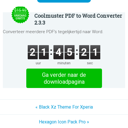
$15.95
Coolmuster PDF to Word Converter
VANDAAG
GRATIS
2.3.3
Converteer meerdere PDF's tegelijkertijd naar Word.
2
1
4
5
2
1
uur
minuten
sec
Ga verder naar de
downloadpagina
« Black Xz Theme For Xperia
Hexagon Icon Pack Pro »