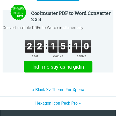
$15.95
Coolmuster PDF to Word Converter
BUGÜN
BEDAVA
2.3.3
Convert multiple PDFs to Word simultaneously.
2
2
1
5
1
0
saat
dakika
saniye
İndirme sayfasına gidin
« Black Xz Theme For Xperia
Hexagon Icon Pack Pro »