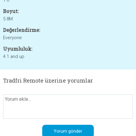
1.6
Boyut:
5.8M
Değerlendirme:
Everyone
Uyumluluk:
4.1 and up
Tradfri Remote üzerine yorumlar