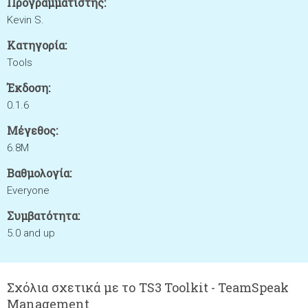
Προγραμματιστής:
Kevin S.
Κατηγορία:
Tools
Έκδοση:
0.1.6
Μέγεθος:
6.8M
Βαθμολογία:
Everyone
Συμβατότητα:
5.0 and up
Σχόλια σχετικά με το TS3 Toolkit - TeamSpeak
Management