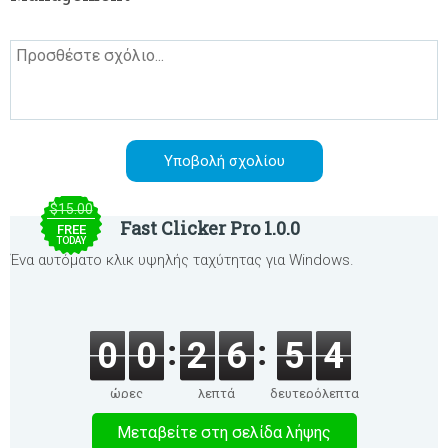
$15.00
Fast Clicker Pro 1.0.0
FREE
TODAY
Ένα αυτόματο κλικ υψηλής ταχύτητας για Windows.
0
0
2
6
5
4
ώρες
λεπτά
δευτερόλεπτα
Μεταβείτε στη σελίδα λήψης