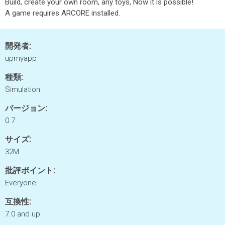
Build, create your own room, any toys, Now it is possible!
A game requires ARCORE installed.
開発者:
upmyapp
種類:
Simulation
バージョン:
0.7
サイズ:
32M
批評ポイント:
Everyone
互換性:
7.0 and up