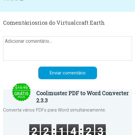
Comentáriosrios do Virtualcraft Earth
$15.95
Coolmuster PDF to Word Converter
GRÁTIS
HOJE
2.3.3
Converta vários PDFs para Word simultaneamente.
2
2
1
4
2
3