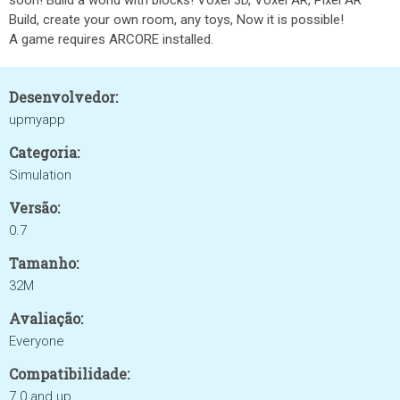
soon! Build a world with blocks! Voxel 3D, Voxel AR, Pixel AR
Build, create your own room, any toys, Now it is possible!
A game requires ARCORE installed.
Desenvolvedor:
upmyapp
Categoria:
Simulation
Versão:
0.7
Tamanho:
32M
Avaliação:
Everyone
Compatibilidade:
7.0 and up