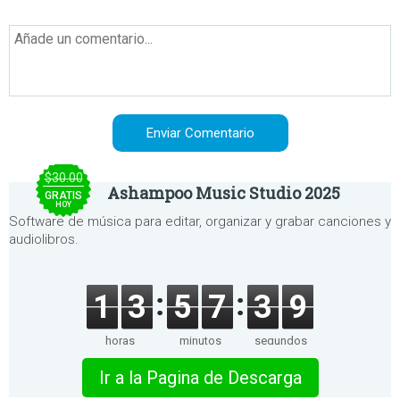
$30.00
Ashampoo Music Studio 2025
GRATIS
HOY
Software de música para editar, organizar y grabar canciones y
audiolibros.
1
3
5
7
3
9
horas
minutos
segundos
Ir a la Pagina de Descarga