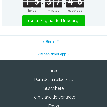
1
5
3
7
4
6
horas
minutos
segundos
Ir a la Pagina de Descarga
« Birdie Falls
kitchen timer app »
Inicio
Para desarrolladores
Suscríbete
Formulario de Contacto
Foros