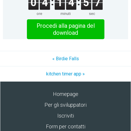
0
4
1
4
5
7
ore
minuti
sec
Procedi alla pagina del
download
« Birdie Falls
kitchen timer app »
Homepage
Per gli sviluppatori
Iscriviti
Form per contatti