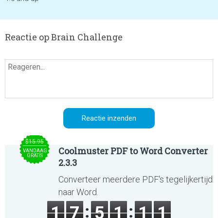
Reactie op Brain Challenge
$15.95
Coolmuster PDF to Word Converter
VANDAAG
GRATIS
2.3.3
Converteer meerdere PDF's tegelijkertijd
naar Word.
1
7
5
1
1
1