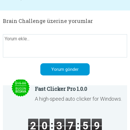
Brain Challenge üzerine yorumlar
$15.00
Fast Clicker Pro 1.0.0
BUGÜN
BEDAVA
A high-speed auto clicker for Windows.
2
0
3
7
5
9