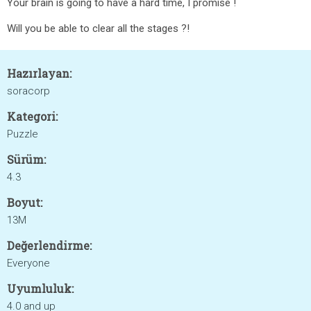
Your brain is going to have a hard time, I promise !
Will you be able to clear all the stages ?!
Hazırlayan:
soracorp
Kategori:
Puzzle
Sürüm:
4.3
Boyut:
13M
Değerlendirme:
Everyone
Uyumluluk:
4.0 and up