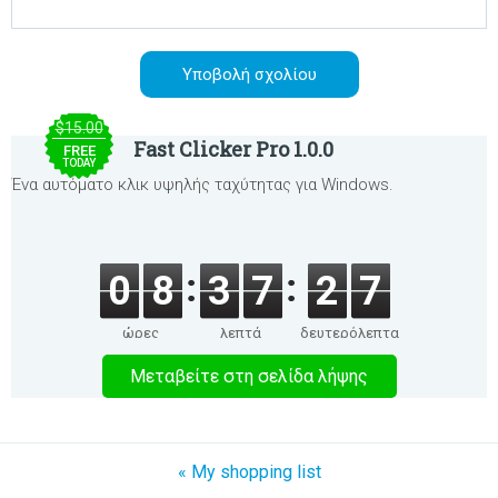
$15.00
Fast Clicker Pro 1.0.0
FREE
TODAY
Ένα αυτόματο κλικ υψηλής ταχύτητας για Windows.
0
8
3
7
2
7
ώρες
λεπτά
δευτερόλεπτα
Μεταβείτε στη σελίδα λήψης
« My shopping list