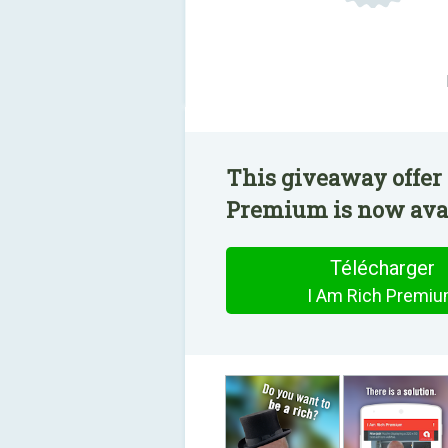
This giveaway offer 
Premium is now avail
Télécharger
I Am Rich Premi