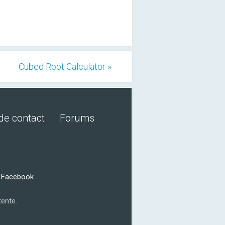
Cubed Root Calculator »
de contact
Forums
r Facebook
tente.