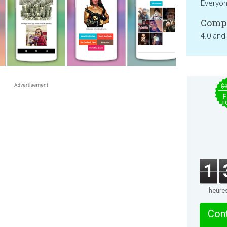
Everyo
Compa
4.0 and
$
F
T
1
heure
Cont