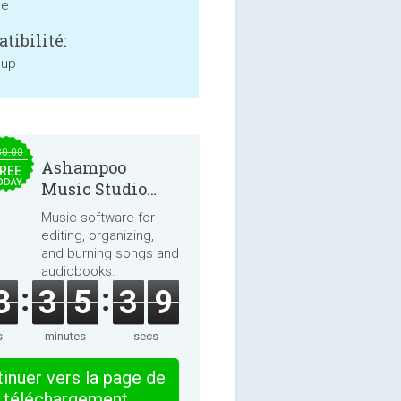
ne
tibilité:
 up
30.00
Ashampoo
REE
ODAY
Music Studio
2025
Music software for
editing, organizing,
and burning songs and
audiobooks.
3
3
5
3
8
s
minutes
secs
inuer vers la page de
téléchargement