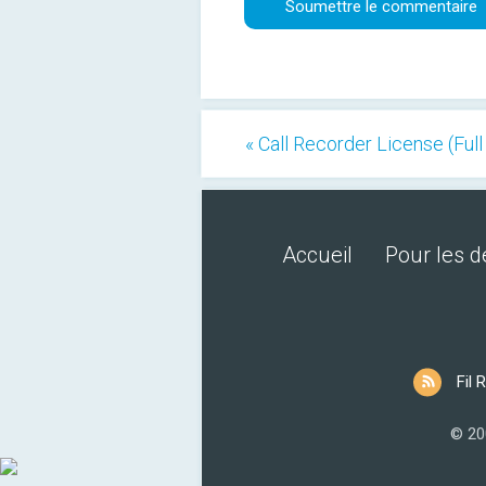
« Call Recorder License (Full
Accueil
Pour les 
Fil 
© 20