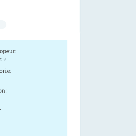
s
opeur:
els
orie:
e
on:
: