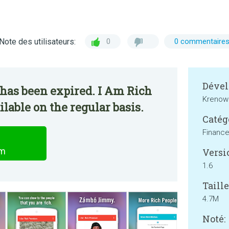
Note des utilisateurs:
0
0 commentaire
Dével
has been expired. I Am Rich
Krenow
able on the regular basis.
Catég
Financ
um
Versi
1.6
Taille
4.7M
Noté: