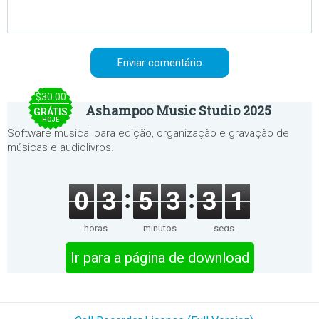
$30.00
Ashampoo Music Studio 2025
GRÁTIS
HOJE
Software musical para edição, organização e gravação de
músicas e audiolivros.
0
3
5
3
3
1
horas
minutos
segs
Ir para a página de download