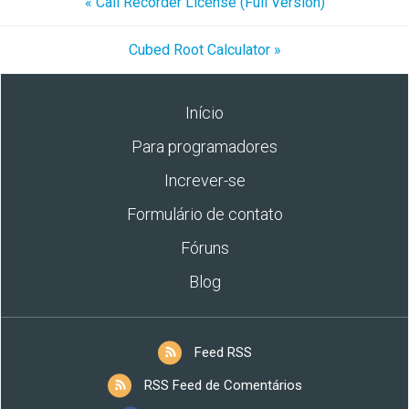
« Call Recorder License (Full Version)
Cubed Root Calculator »
Início
Para programadores
Increver-se
Formulário de contato
Fóruns
Blog
Feed RSS
RSS Feed de Comentários