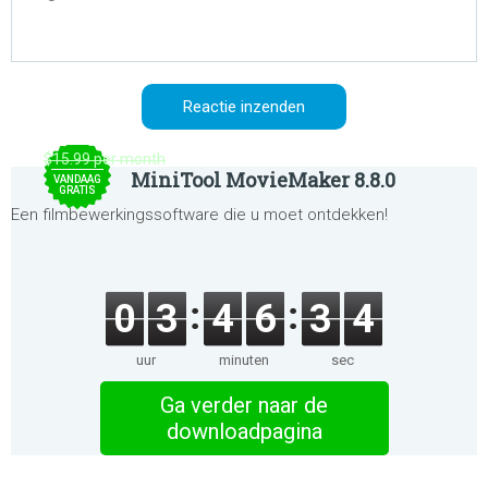
$15.99 per month
MiniTool MovieMaker 8.8.0
VANDAAG
GRATIS
Een filmbewerkingssoftware die u moet ontdekken!
0
3
4
6
3
4
uur
minuten
sec
Ga verder naar de
downloadpagina