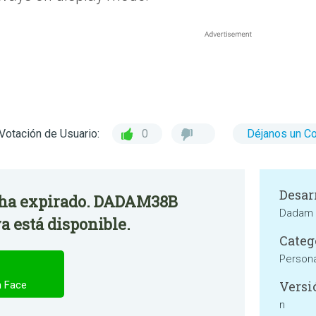
Votación de Usuario:
0
Déjanos un C
Desar
o ha expirado. DADAM38B
Dadam 
 está disponible.
Categ
Persona
Versi
 Face
n