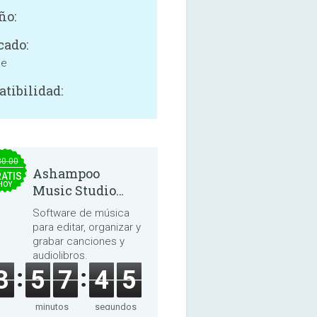
ño:
cado:
ne
tibilidad:
30.00
Ashampoo
ATIS
HOY
Music Studio
2025
Software de música
para editar, organizar y
grabar canciones y
audiolibros.
3
5
7
4
4
minutos
segundos