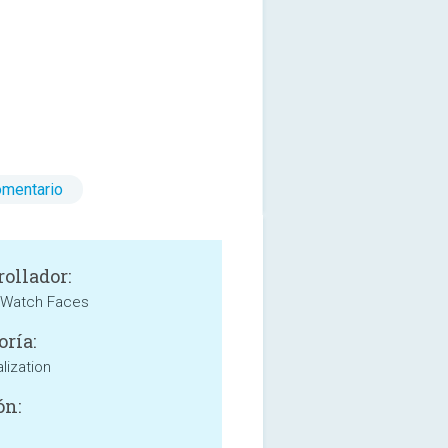
omentario
rollador:
Watch Faces
oría:
lization
ón: