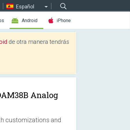
Español
os
Android
iPhone
oid
de otra manera tendrás
AM38B Analog
ith customizations and