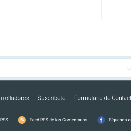
L
rrolladores
Suscríbete
Formulario de Contac
 RSS
Feed RSS de los Comentarios
Síguenos e