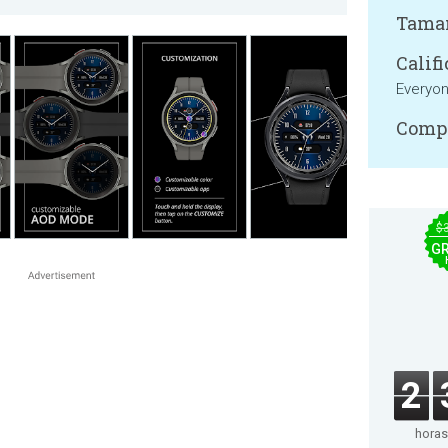
Tama
Califi
Everyo
Compa
$
GR
2
horas