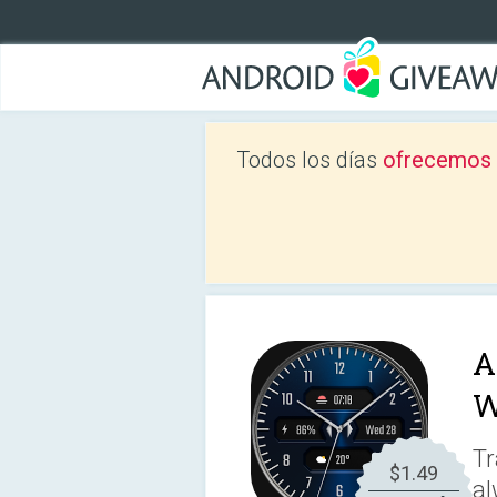
Todos los días
ofrecemos a
A
W
Tr
$1.49
al