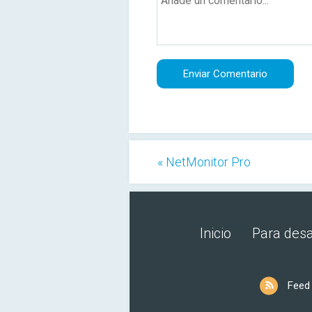
« NetMonitor Pro
Inicio
Para desa
Feed