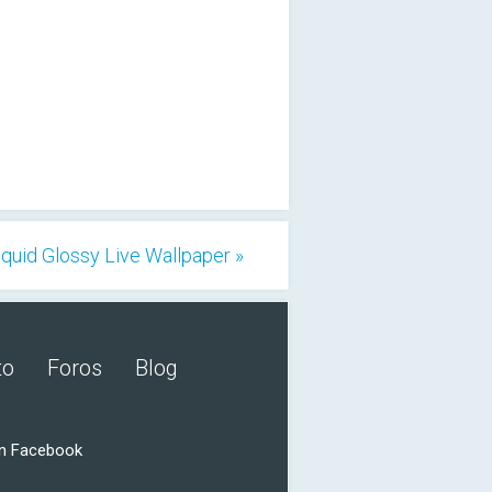
iquid Glossy Live Wallpaper »
to
Foros
Blog
n Facebook