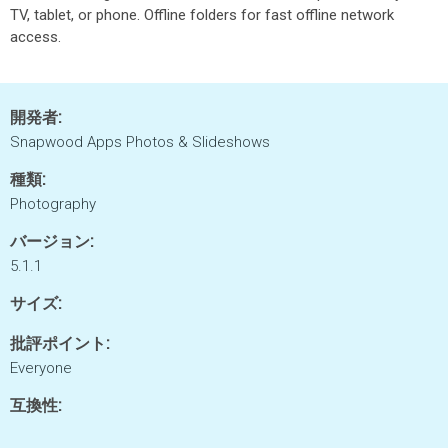
TV, tablet, or phone. Offline folders for fast offline network
access.
開発者:
Snapwood Apps Photos & Slideshows
種類:
Photography
バージョン:
5.1.1
サイズ:
批評ポイント:
Everyone
互換性: