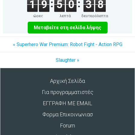
1
9
5
0
3
8
ώρες
λεπτά
δευτερόλεπτα
Μεταβείτε στη σελίδα λήψης
« Superhero War Premium: Robot Fight - Action RPG
Slaughter »
Αρχική Σελίδα
Για προγραμματιστές
ΕΓΓΡΑΦΗ ΜΕ EMAIL
Φορμα Επικοινωνιασ
Forum