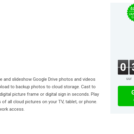
$
VA
G
0
uur
ine and slideshow Google Drive photos and videos
upload to backup photos to cloud storage. Cast to
gital picture frame or digital sign in seconds. Play
f all cloud pictures on your TV, tablet, or phone.
twork access.