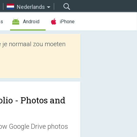
Nederlands
es
Android
iPhone
e je normaal zou moeten
olio - Photos and
how Google Drive photos