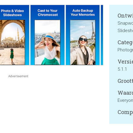
Ontwi
Snapwo
Slides
Categ
Photog
Versie
5.1.1
Groott
Waard
Everyo
Compa