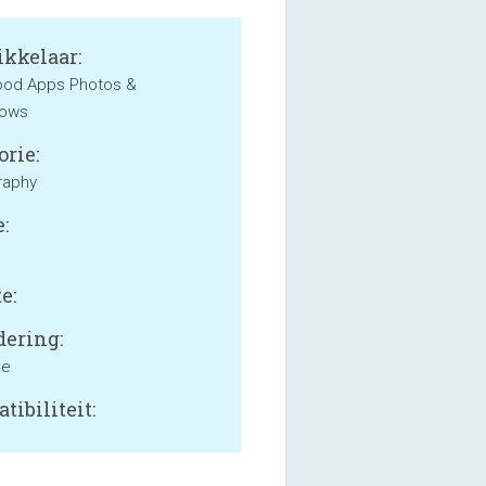
kkelaar:
od Apps Photos &
hows
orie:
raphy
:
e:
ering:
ne
tibiliteit: