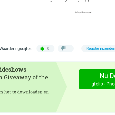
Waarderingscijfer:
0
Reactie inzende
Slideshows
Nu D
en Giveaway of the
gfolio - Ph
 om het te downloaden en