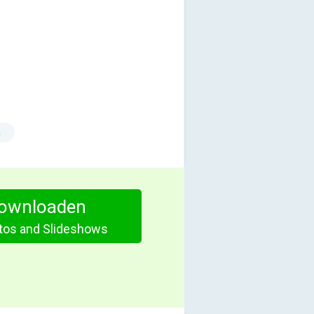
n
ownloaden
otos and Slideshows