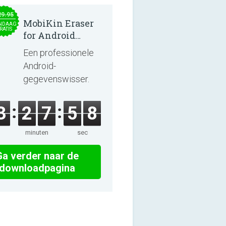
29.95
MobiKin Eraser
NDAAG
RATIS
for Android
5.0.25
Een professionele
Android-
gegevenswisser.
3
2
7
5
8
minuten
sec
Ga verder naar de
downloadpagina